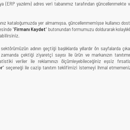
a (ERP yazılımı) adres veri tabanımız tarafından güncellenmekte 
anız kataloğumuzda yer almamışsa, güncellenmemişse kullanıcı dos
sinde "
Firmanı Kaydet
" butonundan formumuzu doldurarak kolaylık
bilirsiniz.
sektörümüzün adının geçtiği başlıklarda yıllardır ön sayfalarda çık
zamanda çektiği ziyaretçi sayısı ile ürün ve markanızın tanıtımı
atistiki veriler ile reklamınızı ölçümleyebileceğiniz eşsiz fırsatl
er
" seçeneği ile cazip tanıtım teklifimizi istemeyi ihmal etmemeni