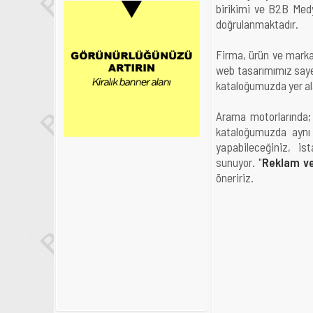
birikimi ve B2B Medy
doğrulanmaktadır.
Firma, ürün ve mark
web tasarımımız saye
kataloğumuzda yer ala
Arama motorlarında; 
kataloğumuzda aynı 
yapabileceğiniz, ist
sunuyor. "
Reklam v
öneririz.