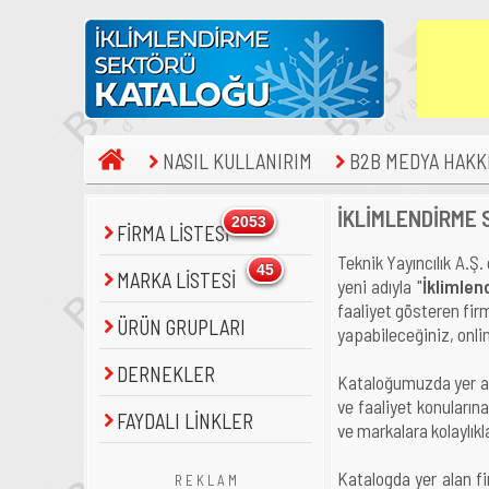
NASIL KULLANIRIM
B2B MEDYA HAKK
İKLİMLENDİRME
2053
FİRMA LİSTESİ
Teknik Yayıncılık A.Ş. 
45
MARKA LİSTESİ
yeni adıyla "
İklimlen
faaliyet gösteren fir
ÜRÜN GRUPLARI
yapabileceğiniz, onlin
DERNEKLER
Kataloğumuzda yer ala
ve faaliyet konuların
FAYDALI LİNKLER
ve markalara kolaylıkla
Katalogda yer alan fi
R E K L A M