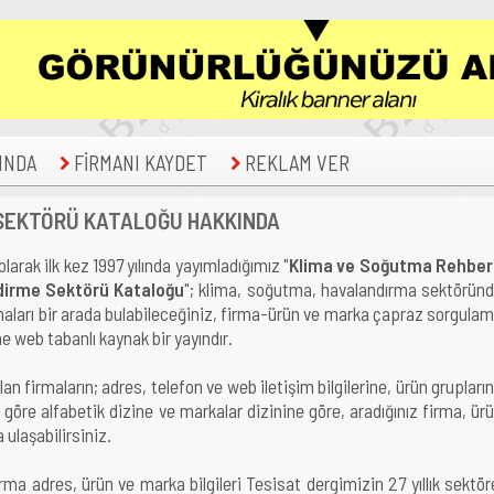
INDA
FİRMANI KAYDET
REKLAM VER
 SEKTÖRÜ KATALOĞU HAKKINDA
olarak ilk kez 1997 yılında yayımladığımız "
Klima ve Soğutma Rehber
dirme Sektörü Kataloğu
"; klima, soğutma, havalandırma sektörün
maları bir arada bulabileceğiniz, firma-ürün ve marka çapraz sorgula
e web tabanlı kaynak bir yayındır.
n firmaların; adres, telefon ve web iletişim bilgilerine, ürün grupları
a göre alfabetik dizine ve markalar dizinine göre, aradığınız firma, ür
 ulaşabilirsiniz.
rma adres, ürün ve marka bilgileri Tesisat dergimizin 27 yıllık sektör