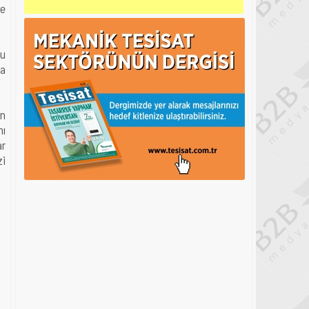
ve
tu
la
an
nı
ar
zi