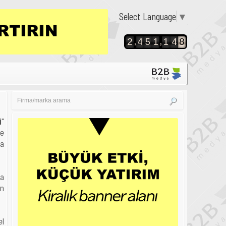
Select Language
▼
,
,
2
4
5
1
1
4
8
i
"
de
ma
na
ün
el