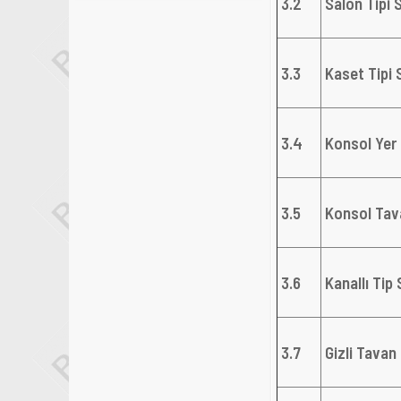
3.2
Salon Tipi S
3.3
Kaset Tipi S
3.4
Konsol Yer 
3.5
Konsol Tava
3.6
Kanallı Tip 
3.7
Gizli Tavan 