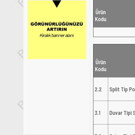
Ürün
Kodu
Ürün
Kodu
2.2
Split Tip Po
3.1
Duvar Tipi S