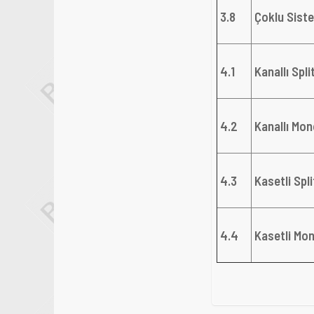
3.8
Çoklu Siste
4.1
Kanallı Spli
4.2
Kanallı Mon
4.3
Kasetli Spl
4.4
Kasetli Mon